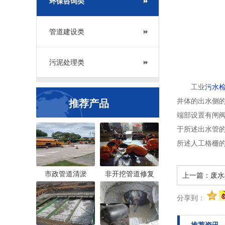
环保咨询类
管道建设类
污泥处理类
工业
污水
井体的出水侧的
推荐产品
端部设置有闸阀
于所述出水管的
所述人工格栅的
市政管道清淤
非开挖管道修复
上一篇：
废水
分享到：