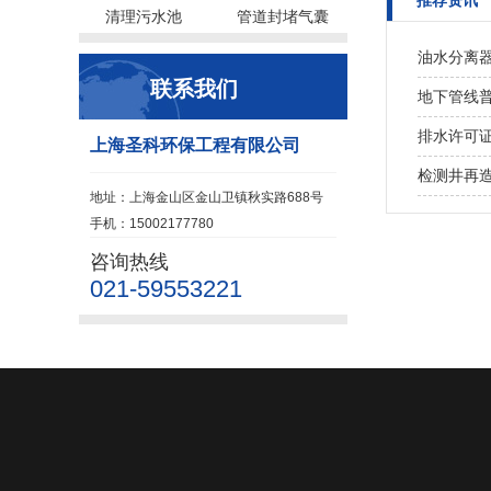
推荐资讯
清理污水池
管道封堵气囊
油水分离
联系我们
地下管线
排水许可
上海圣科环保工程有限公司
检测井再
地址：上海金山区金山卫镇秋实路688号
手机：15002177780
咨询热线
021-59553221