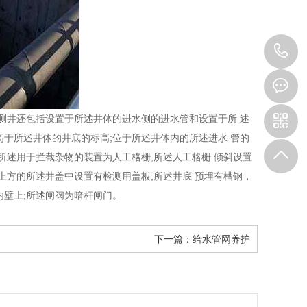
0
5
测井还包括设置于所述井体的进水侧的进水管和设置于所 述
于所述井体的井底的标高;位于所述井体内的所述进水 管的
所述用于拦截杂物的装置为人工格栅;所述人工格栅 倾斜设置
上方的所述井盖中设置有检测用盖板;所述井底 预埋有槽钢，
内壁上;所述闸阀为暗杆闸门。
下一篇：
给水管网养护